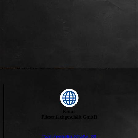
Kinne
Fliesenfachgeschäft GmbH
Graf-Zeppelin-Straße 39