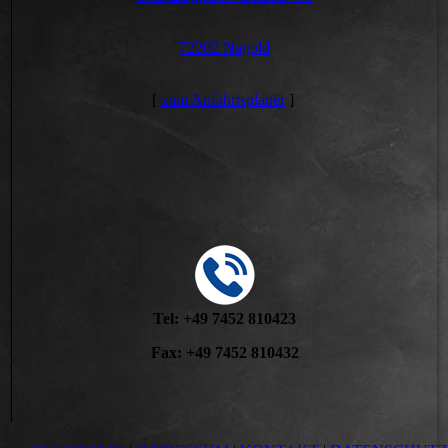
72202 Nagold
[
zum Anfahrtsplaner
]
Tel: +49 7452 810423
Fax: +49 7452 810432