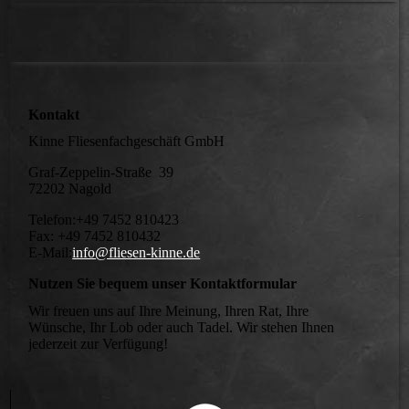
Kontakt
Kinne Fliesenfachgeschäft GmbH
Graf-Zeppelin-Straße 39
72202 Nagold
Telefon:+49 7452 810423
Fax: +49 7452 810432
E-Mail:
info@fliesen-kinne.de
Nutzen Sie bequem unser Kontaktformular
Wir freuen uns auf Ihre Meinung, Ihren Rat, Ihre
Wünsche, Ihr Lob oder auch Tadel. Wir stehen Ihnen
jederzeit zur Verfügung!