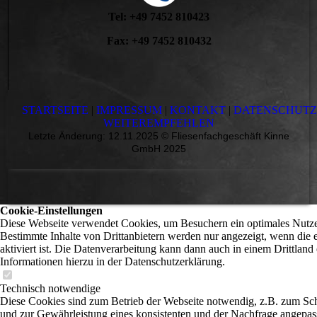
Tel: +49 7452 810423
Fax: +49 7452 810432
STARTSEITE
|
IMPRESSUM
|
KONTAKT
|
DATENSCHUT
WEITEREMPFEHLEN
Letzte Änderung: 12.11.2025 © Fliesenfachgeschäft Kinne
GmbH 2025
Cookie-Einstellungen
Diese Webseite verwendet Cookies, um Besuchern ein optimales Nutzer
Bestimmte Inhalte von Drittanbietern werden nur angezeigt, wenn die
aktiviert ist. Die Datenverarbeitung kann dann auch in einem Drittland 
Informationen hierzu in der Datenschutzerklärung.
Technisch notwendige
Diese Cookies sind zum Betrieb der Webseite notwendig, z.B. zum Sc
und zur Gewährleistung eines konsistenten und der Nachfrage angepas