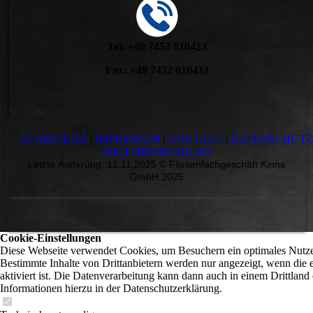
Tel: +49 7452 810423
Fax: +49 7452 810432
STARTSEITE
|
IMPRESSUM
|
KONTAKT
|
DATENSCHUT
WEITEREMPFEHLEN
Letzte Änderung: 12.11.2025 © Fliesenfachgeschäft Kinne
GmbH 2025
Cookie-Einstellungen
Diese Webseite verwendet Cookies, um Besuchern ein optimales Nutzer
Bestimmte Inhalte von Drittanbietern werden nur angezeigt, wenn die
aktiviert ist. Die Datenverarbeitung kann dann auch in einem Drittland 
Informationen hierzu in der Datenschutzerklärung.