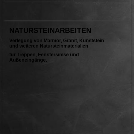
NATURSTEINARBEITEN
Verlegung von Marmor, Granit, Kunststein
und weiteren Natursteinmaterialien
für Treppen, Fenstersimse und
Außeneingänge.