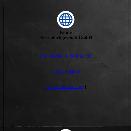
Kinne
Fliesenfachgeschäft GmbH
Graf-Zeppelin-Straße 39
72202 Nagold
[
zum Anfahrtsplaner
]